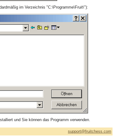
ndardmäßig im Verzeichnis "C:\Programme\Fruit\"):
installiert und Sie können das Programm verwenden.
support@fruitchess.com