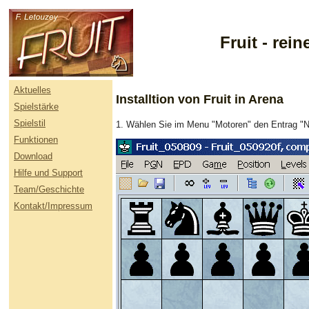
Fruit - re
Aktuelles
Installtion von Fruit in Arena
Spielstärke
Spielstil
1. Wählen Sie im Menu "Motoren" den Entrag "N
Funktionen
Download
Hilfe und Support
Team/Geschichte
Kontakt/Impressum